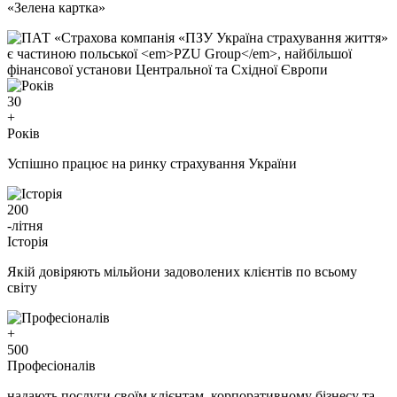
«Зелена картка»
30
+
Років
Успішно працює на ринку страхування України
200
-літня
Iсторія
Якій довіряють мільйони задоволених клієнтів по всьому
світу
+
500
Професіоналів
надають послуги своїм клієнтам, корпоративному бізнесу та