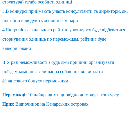
структура) та/або особисті одиниці
3.В конкурсі приймають участь консультанти та директори, які
постійно відвідують основні семінари
4.Якщо після фінального рейтингу конкурсу буде відбуватися
сторнування одиниць по переможцям, рейтинг буде
відкориговано
!!!У разі неможливості
з будь-яко
ї причини
організувати
поїздку, компанія залишає за собою право виплати
фінансового бонусу
переможцям.
Переможці:
10 найкращих відповідно до модуса конкурсу
Приз:
Відпочинок на Канарських островах