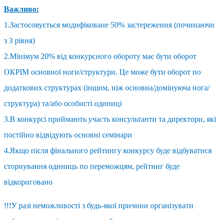
Важливо:
1.Застосовується модифіковане 50% застереження (починаючи
з 3 рівня)
2.Мінімум 20% від конкурсного обороту має бути оборот
ОКРІМ основної ноги/структури. Це може бути оборот по
додаткових структурах (іншим, ніж основна/домінуюча нога/
структура) та/або особисті одиниці
3.В конкурсі приймають участь консультанти та директори, які
постійно відвідують основні семінари
4.Якщо після фінального рейтингу конкурсу буде відбуватися
сторнування одиниць по переможцям, рейтинг буде
відкориговано
!!!У разі неможливості
з будь-яко
ї причини
організувати