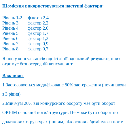
Щомісяця використовуються наступні фактори:
Рівень 1-2 фактор 2,4
Рівень 3 фактор 2,2
Рівень 4 фактор 2,0
Рівень 5 фактор 1,7
Рівень 6 фактор 1,2
Рівень 7 фактор 0,9
Рівень 8 фактор 0,7
Якщо у консультантів однієї лінії однаковий результат, приз
отримує безпосередній консультант.
Важливо:
1.Застосовується модифіковане 50% застереження (починаючи
з 3 рівня)
2.Мінімум 20% від конкурсного обороту має бути оборот
ОКРІМ основної ноги/структури. Це може бути оборот по
додаткових структурах (іншим, ніж основна/домінуюча нога/